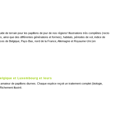
ide de terrain pour les papillons de jour de nos régions! Illustrations très complètes (recto
, ainsi que des différentes générations et formes), habitats, périodes de vol, indice de
pèces de Belgique, Pays-Bas, nord de la France, Allemagne et Royaume-Uni (en
Belgique et Luxembourg et leurs
 amateur de papillons diurnes. Chaque espèce reçoit un traitement complet (biologie,
. Richement illustré.