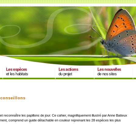
Les espèces
Les actions
Les nouvelles
et les habitats
du projet
de nos sites
 conseillons
t reconnaître les papillons de jour. Ce cahier, magnifiquement illustré par Anne Batteux
ment, comprend un guide détachable en couleur reprenant les 28 espèces les plus