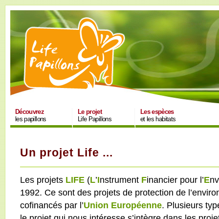
Découvrez
Le projet
Les espèces
les papillons
Life Papillons
et les habitats
Un projet Life ...
Les projets
LIFE
(
L
’
I
nstrument
F
inancier pour l’
E
nv
1992. Ce sont des projets de protection de l’envir
cofinancés par l’
Union Européenne
. Plusieurs typ
le projet qui nous intéresse s’intègre dans les proj